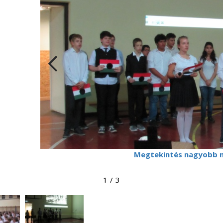
Megtekintés nagyobb 
1
/
3