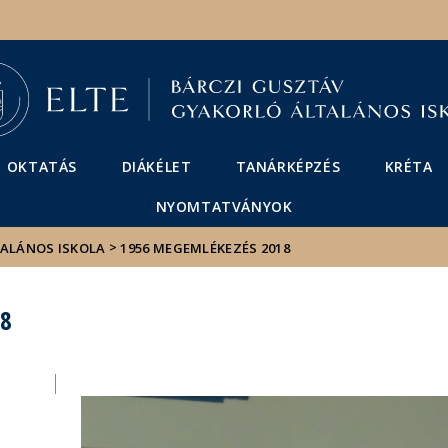
Események
ELTE a
Hírek
sajtóban
OKTATÁS
DIÁKÉLET
TANÁRKÉPZÉS
KRÉTA
NYOMTATVÁNYOK
>
TALÁNOS ISKOLA
1956 MEGEMLÉKEZÉS 2018
18