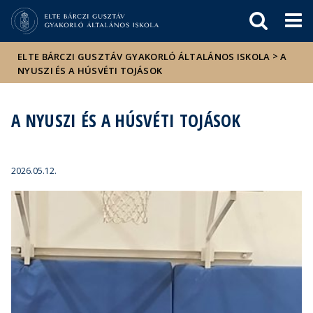
Események
ELTE a
Hírek
sajtóban
>
ELTE BÁRCZI GUSZTÁV GYAKORLÓ ÁLTALÁNOS ISKOLA
A
NYUSZI ÉS A HÚSVÉTI TOJÁSOK
A NYUSZI ÉS A HÚSVÉTI TOJÁSOK
2026.05.12.