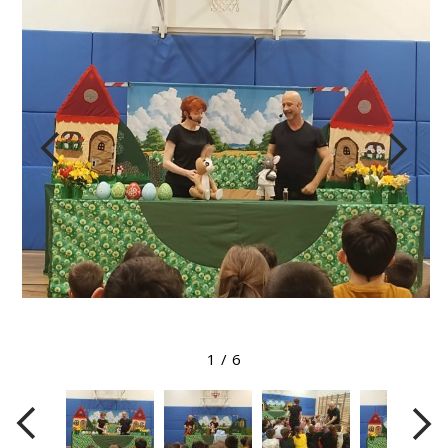
Megtekintés nagyobb méretben
1
/
6