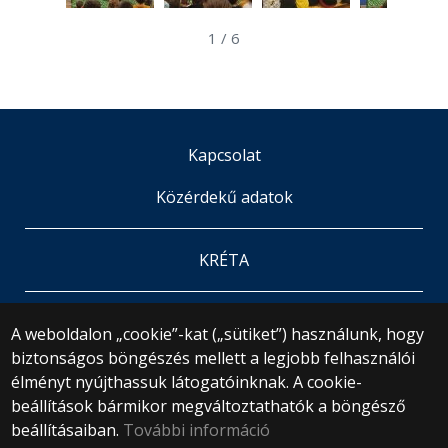
1
/
6
Kapcsolat
Közérdekű adatok
KRÉTA
© 2024 ELTE Bárczi Gusztáv Gyakorló Általános
A weboldalon „cookie”-kat („sütiket”) használunk, hogy
Iskola
biztonságos böngészés mellett a legjobb felhasználói
Minden jog fenntartva.
élményt nyújthassuk látogatóinknak. A cookie-
1071 Budapest, Damjanich utca 41-43.
beállítások bármikor megváltoztathatók a böngésző
+36 1 461 3726
gyakiskola@barczi.elte.hu
beállításaiban.
További információ