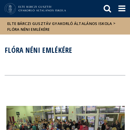
Események
ELTE a
Hírek
sajtóban
>
ELTE BÁRCZI GUSZTÁV GYAKORLÓ ÁLTALÁNOS ISKOLA
FLÓRA NÉNI EMLÉKÉRE
FLÓRA NÉNI EMLÉKÉRE