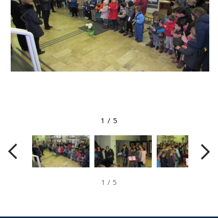
Megtekintés nagyobb méretben
1
/
5
1
/
5