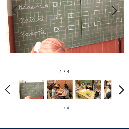
Megtekintés nagyobb méretben
1
/
4
1
/
4