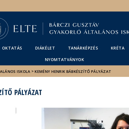
Események
ELTE a
Hírek
sajtóban
OKTATÁS
DIÁKÉLET
TANÁRKÉPZÉS
KRÉTA
NYOMTATVÁNYOK
>
TALÁNOS ISKOLA
KEMÉNY HENRIK BÁBKÉSZÍTŐ PÁLYÁZAT
ÍTŐ PÁLYÁZAT