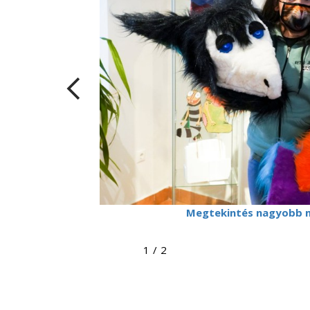
Megtekintés nagyobb 
1
/
2