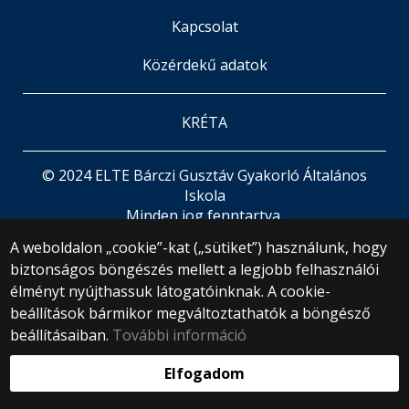
Kapcsolat
Közérdekű adatok
KRÉTA
© 2024 ELTE Bárczi Gusztáv Gyakorló Általános
Iskola
Minden jog fenntartva.
1071 Budapest, Damjanich utca 41-43.
A weboldalon „cookie”-kat („sütiket”) használunk, hogy
+36 1 461 3726
biztonságos böngészés mellett a legjobb felhasználói
gyakiskola@barczi.elte.hu
élményt nyújthassuk látogatóinknak. A cookie-
Webfejlesztés:
beállítások bármikor megváltoztathatók a böngésző
beállításaiban.
További információ
Elfogadom