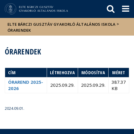
Események
ELTE a
Hírek
sajtóban
>
ELTE BÁRCZI GUSZTÁV GYAKORLÓ ÁLTALÁNOS ISKOLA
ÓRARENDEK
ÓRARENDEK
CÍM
LÉTREHOZVA
MÓDOSÍTVA
MÉRET
ÓRAREND 2025-
387.37
2025.09.29.
2025.09.29.
2026
KB
2024.09.01.