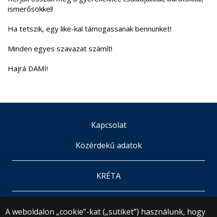
ismerősökkel!
Ha tetszik, egy like-kal támogassanak bennünket!
Minden egyes szavazat számít!
Hajrá DAMI!
Kapcsolat
Közérdekű adatok
KRÉTA
© 2024 ELTE Bárczi Gusztáv Gyakorló Általános
A weboldalon „cookie”-kat („sütiket”) használunk, hogy
Iskola