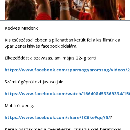
Kedves Mindenki!
Kis csúszással ebben a pillanatban került fel a kis filmünk a
Spar Zenei kihívás facebook oldalára.
Elkezdődött a szavazás, ami május 22-ig tart!
https://www.facebook.com/sparmagyarorszag/videos/
Számítógépről ezt javasoljuk:
https://www.facebook.com/watch/166408453369334/15
Mobilról pedig:
https://www.facebook.com/share/1C6keFqqY5/
?
Kérjük osszák meg a gyerekekkel, családjaikkal, barátokkal,