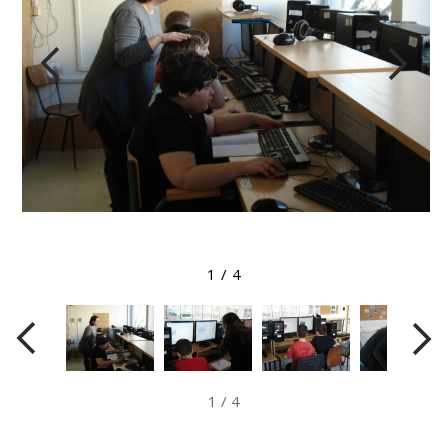
Megtekintés nagyobb méretben
1
/
4
1
/
4