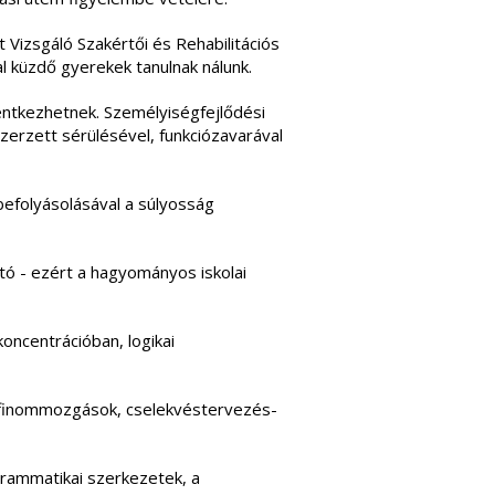
 Vizsgáló Szakértői és Rehabilitációs
al küzdő gyerekek tanulnak nálunk.
lentkezhetnek. Személyiségfejlődési
zerzett sérülésével, funkciózavarával
 befolyásolásával a súlyosság
tó - ezért a hagyományos iskolai
oncentrációban, logikai
s finommozgások, cselekvéstervezés-
grammatikai szerkezetek, a