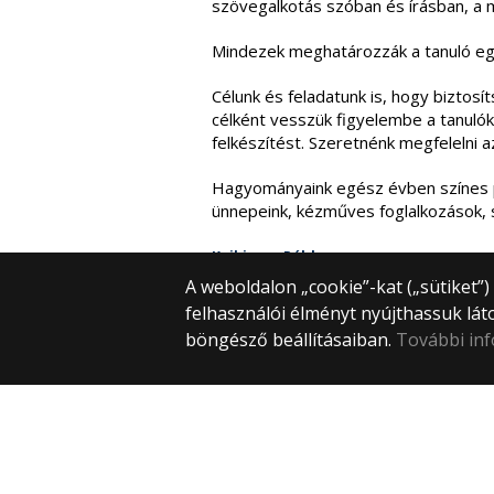
szövegalkotás szóban és írásban, a m
Mindezek meghatározzák a tanuló egy
Célunk és feladatunk is, hogy biztosí
célként vesszük figyelembe a tanulók 
felkészítést. Szeretnénk megfelelni a
Hagyományaink egész évben színes pro
ünnepeink, kézműves foglalkozások, s
Kaibinger Pál |
A weboldalon „cookie”-kat („sütiket”
felhasználói élményt nyújthassuk lát
böngésző beállításaiban.
További in
Kapcsolat
Közérdekű adatok