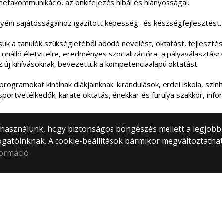
etakommunikáció, az önkifejezés hibái és hiányosságai.
éni sajátosságaihoz igazított képesség- és készségfejlesztést.
tsuk a tanulók szükségletéből adódó nevelést, oktatást, fejlesztés
önálló életvitelre, eredményes szocializációra, a pályaválasztásr
z új kihívásoknak, bevezettük a kompetenciaalapú oktatást.
gramokat kínálnak diákjainknak: kirándulások, erdei iskola, szín
portvetélkedők, karate oktatás, énekkar és furulya szakkör, info
) használunk, hogy biztonságos böngészés mellett a legjobb
ogatóinknak. A cookie-beállítások bármikor megváltoztatha
formáció
KRÉTA
© 20
Álta
Mind
1071
+36 
gyak
Webf