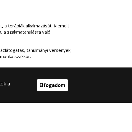
t, a terápiák alkalmazását. Kiemelt
a, a szakmatanulásra való
házlátogatás, tanulmányi versenyek,
rmatika szakkör.
tók a
Elfogadom
24 ELTE Bárczi Gusztáv Gyakorló
lános Iskola
en jog fenntartva.
 Budapest, Damjanich utca 41-43.
1 461 3726
iskola@barczi.elte.hu
ejlesztés: