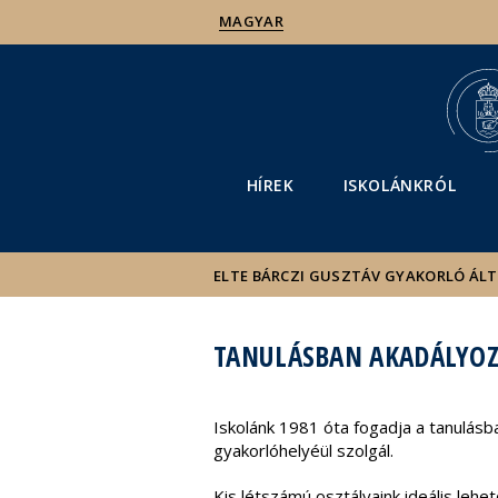
MAGYAR
HÍREK
ISKOLÁNKRÓL
ELTE BÁRCZI GUSZTÁV GYAKORLÓ ÁL
TANULÁSBAN AKADÁLYOZ
Iskolánk 1981 óta fogadja a tanulásba
gyakorlóhelyéül szolgál.
Kis létszámú osztályaink ideális lehe