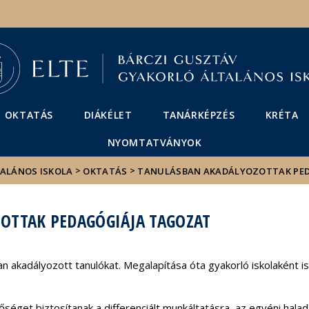
Események
ELTE a
Hírek
sajtóban
OKTATÁS
DIÁKÉLET
TANÁRKÉPZÉS
KRÉTA
NYOMTATVÁNYOK
>
>
TALÁNOS ISKOLA
OKTATÁS
TANULÁSBAN AKADÁLYOZOTTAK PE
OTTAK PEDAGÓGIÁJA TAGOZAT
n akadályozott tanulókat. Megalapítása óta gyakorló iskolaként is
tőséget biztosítanak a differenciált munkáltatásra, az egyéni hal