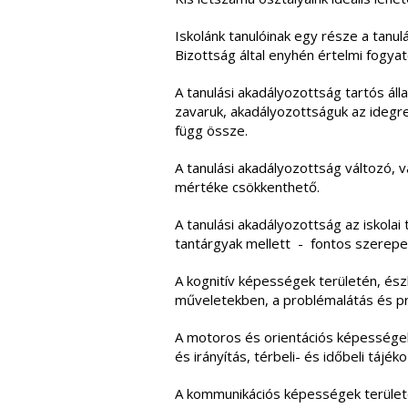
Iskolánk tanulóinak egy része a tanu
Bizottság által enyhén értelmi fogyat
A tanulási akadályozottság tartós ál
zavaruk, akadályozottságuk az idegre
függ össze.
A tanulási akadályozottság változó, v
mértéke csökkenthető.
A tanulási akadályozottság az iskola
tantárgyak mellett - fontos szerepe
A kognitív képességek területén, és
műveletekben, a problémalátás és 
A motoros és orientációs képességek
és irányítás, térbeli- és időbeli tájé
A kommunikációs képességek területé