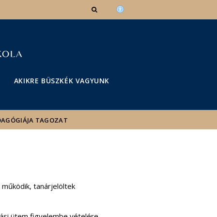
AKIKRE BÜSZKÉK VAGYUNK
DAGÓGIÁJA TAGOZAT
 működik, tanárjelöltek
adási ütem figyelembe vételére.