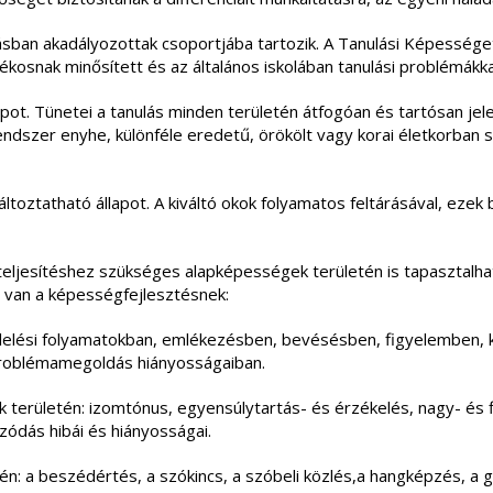
lásban akadályozottak csoportjába tartozik. A Tanulási Képességet
ékosnak minősített és az általános iskolában tanulási problémákk
lapot. Tünetei a tanulás minden területén átfogóan és tartósan je
ndszer enyhe, különféle eredetű, örökölt vagy korai életkorban s
áltoztatható állapot. A kiváltó okok folyamatos feltárásával, ezek
i teljesítéshez szükséges alapképességek területén is tapasztalha
 van a képességfejlesztésnek:
zlelési folyamatokban, emlékezésben, bevésésben, figyelemben, k
problémamegoldás hiányosságaiban.
 területén: izomtónus, egyensúlytartás- és érzékelés, nagy- é
kozódás hibái és hiányosságai.
n: a beszédértés, a szókincs, a szóbeli közlés,a hangképzés, a 