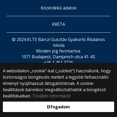
Közérdekű adatok
KRÉTA
© 2024 ELTE Bárczi Gusztáv Gyakorló Általános
Iskola
Minden jog fenntartva.
1071 Budapest, Damjanich utca 41-43.
+36 1 461 3726
gyakiskola@barczi.elte.hu
A weboldalon „cookie”-kat („sütiket”) használunk, hogy
Webfejlesztés:
biztonságos böngészés mellett a legjobb felhasználói
élményt nyújthassuk látogatóinknak. A cookie-
beállítások bármikor megváltoztathatók a böngésző
beállításaiban.
További információ
Elfogadom