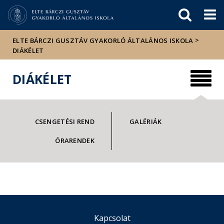
Események
ELTE a
Hírek
sajtóban
>
ELTE BÁRCZI GUSZTÁV GYAKORLÓ ÁLTALÁNOS ISKOLA
DIÁKÉLET
DIÁKÉLET
CSENGETÉSI REND
GALÉRIÁK
ÓRARENDEK
Kapcsolat