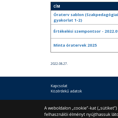
CÍM
Óraterv sablon (Szakpedagógiai
gyakorlat 1-2)
Értékelési szempontsor - 2022.0
Minta óratervek 2025
2022.08.27.
Kapcsolat
Közérdekű adatok
A weboldalon „cookie”-kat („sütiket”
felhasználói élményt nyújthassuk lát