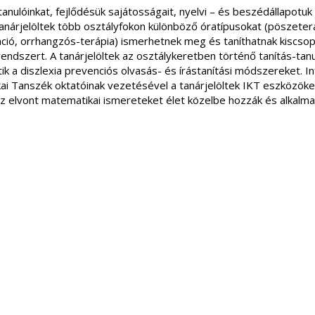
nulóinkat, fejlődésük sajátosságait, nyelvi – és beszédállapotuk j
 tanárjelöltek több osztályfokon különböző óratípusokat (pöszeterá
káció, orrhangzós-terápia) ismerhetnek meg és taníthatnak kiscs
ő rendszert. A tanárjelöltek az osztálykeretben történő tanítás-ta
a diszlexia prevenciós olvasás- és írástanítási módszereket. Inf
i Tanszék oktatóinak vezetésével a tanárjelöltek IKT eszközöket
 elvont matematikai ismereteket élet közelbe hozzák és alkalma