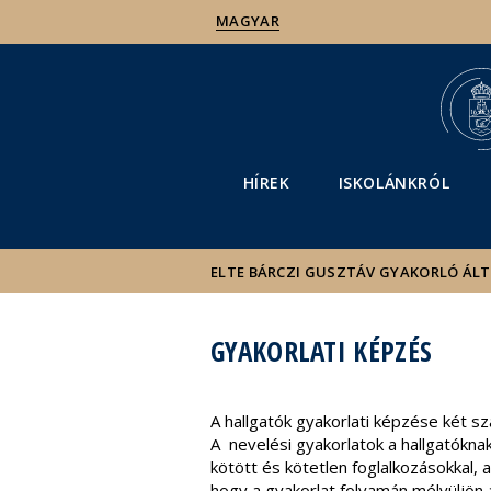
MAGYAR
HÍREK
ISKOLÁNKRÓL
ELTE BÁRCZI GUSZTÁV GYAKORLÓ ÁL
GYAKORLATI KÉPZÉS
A hallgatók gyakorlati képzése két s
A nevelési gyakorlatok a hallgatóknak
kötött és kötetlen foglalkozásokkal,
hogy a gyakorlat folyamán mélyüljön a