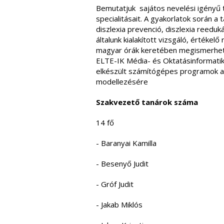
Bemutatjuk sajátos nevelési igényű ta
specialitásait. A gyakorlatok során a
diszlexia prevenció, diszlexia reedu
általunk kialakított vizsgáló, értékel
magyar órák keretében megismerhetik 
ELTE-IK Média- és Oktatásinformatika
elkészült számítógépes programok az
modellezésére
Szakvezető tanárok száma
14 fő
- Baranyai Kamilla
- Besenyő Judit
- Gróf Judit
- Jakab Miklós