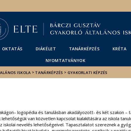
Események
ELTE a
Hírek
sajtóban
OKTATÁS
DIÁKÉLET
TANÁRKÉPZÉS
KRÉTA
NYOMTATVÁNYOK
>
>
TALÁNOS ISKOLA
TANÁRKÉPZÉS
GYAKORLATI KÉPZÉS
zakágon– logopédia és tanulásban akadályozott- és két szakon – ta
 lehetőségük van közvetlen kapcsolat kialakítására az iskola tanu
 az iskolai nevelés lehetőségeivel. Tapasztalatot szereznek a gy
 hallgatók hivatástudata, gyermekszeretete, segítsük a pozitív nev