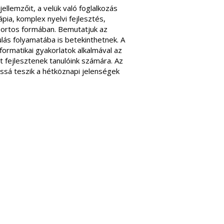
ellemzőit, a velük való foglalkozás
pia, komplex nyelvi fejlesztés,
oportos formában. Bemutatjuk az
nulás folyamatába is betekinthetnek. A
ormatikai gyakorlatok alkalmával az
 fejlesztenek tanulóink számára. Az
ssá teszik a hétköznapi jelenségek