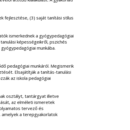
 fejlesztése, (3) saját tanítási stílus
llgatók ismerkednek a gyógypedagógiai
tanulási képességeikről, pszichés
ló gyógypedagógiai munkába.
tődő pedagógiai munkáról. Megismerik
ét. Elsajátítják a tanítás-tanulási
zzák az iskola pedagógiai
k osztályt, tantárgyat illetve
ását, az elméleti ismeretek
 folyamatos tervező és
, amelyek a terepgyakorlatok