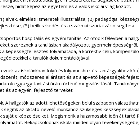
sze, hidat képez az egyetem és a valós iskolai világ között.
(1) elvek, elméleti ismeretek illusztrálása, (2) pedagógiai készségek
fejlesztése, (5) beilleszkedés és a szakmai szocializáció segítése.
csoportos hospitálás és egyéni tanítás. Az ötödik félévben a ha
eteket szereznek a tanulásban akadályozott gyermeknépességről, 
ek a képességfejlesztés folyamatába, a korrektív célú, kompenzá
gédletekkel a tanulók dokumentációjával.
ereznek az iskolánkban folyó évfolyamokhoz és tantárgyakhoz kö
zerét, módszeres eljárásait és az alapvető képességek fejlesztés
ladatok egy-egy tanítási órán történő megvalósítását. Tanulmányo
t és az egyéni fejlesztő terveket.
k. A hallgatók az adott lehetőségeken belül szabadon választhatna
ok segítik az oktató-nevelő munkához szükséges készségek alakul
ják saját elképzeléseiket. Megismerik a huzamosabb időn át tartó
 folyamatot. Bekapcsolódnak iskola minden olyan tevékenységébe