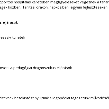
scsoportos hospitálás keretében megfigyeléseket végeznek a tanárj
gek közben. Tanítási órákon, napköziben, egyéni fejlesztéseken,
 eljárások:
resszív tünetek
öveti. A pedagógiai diagnosztikus eljárások:
lölteknek betekintést nyújtunk a logopédiai tagozatunk működésé