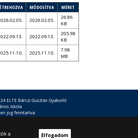
ÉTREHOZVA
MÓDOSÍTVA
MÉRET
26.86
026.02.05.
2026.02.05.
KB
205.98
022.09.13.
2022.09.13.
KB
7.98
025.11.10.
2025.11.10.
MB
24 ELTE Bárczi Gusztáv Gyakorló
lános Iskola
en jog fenntartva.
 Budapest, Damjanich utca 41-43.
1 461 3726
iskola@barczi.elte.hu
tók a
Elfogadom
ejlesztés: