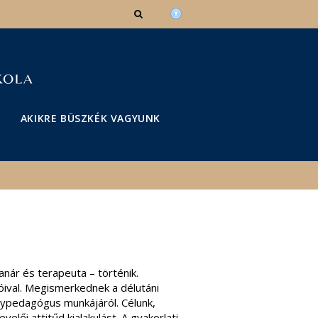
AKIKRE BÜSZKÉK VAGYUNK
nár és terapeuta – történik.
lóival. Megismerkednek a délutáni
ógypedagógus munkájáról. Célunk,
elői attitűd kialakulást. A gyakorlati