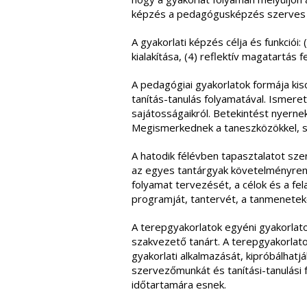
képzés a pedagógusképzés szerves ré
A gyakorlati képzés célja és funkciói: 
kialakítása, (4) reflektív magatartás 
A pedagógiai gyakorlatok formája kis
tanítás-tanulás folyamatával. Ismer
sajátosságaikról. Betekintést nyern
Megismerkednek a taneszközökkel, se
A hatodik félévben tapasztalatot sz
az egyes tantárgyak követelményrends
folyamat tervezését, a célok és a fe
programját, tantervét, a tanmeneteke
A terepgyakorlatok egyéni gyakorlato
szakvezető tanárt. A terepgyakorlat
gyakorlati alkalmazását, kipróbálhat
szervezőmunkát és tanítási-tanulási
időtartamára esnek.