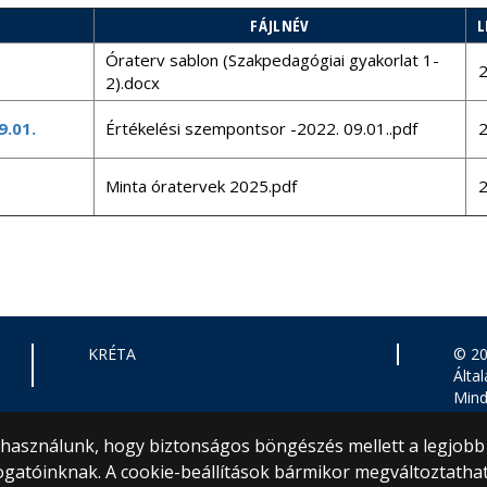
FÁJLNÉV
L
Óraterv sablon (Szakpedagógiai gyakorlat 1-
2
2).docx
9.01.
Értékelési szempontsor -2022. 09.01..pdf
2
Minta óratervek 2025.pdf
2
KRÉTA
© 20
Álta
Mind
1071
+36 
) használunk, hogy biztonságos böngészés mellett a legjobb
gyak
ogatóinknak. A cookie-beállítások bármikor megváltoztatha
Webf