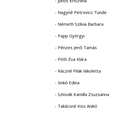
- Juhos Krisztina
- Nagyné Petrovics Tünde
- ​Németh Szilvia Barbara
- Papp Györgyi
- Pénzes Jenő Tamás
- Póth Éva Klára
- Ráczné Pilák Nikoletta
- Sinkó Edina
- ‎Szlovák Kamilla Zsuzsanna
- Takácsné Kiss Anikó