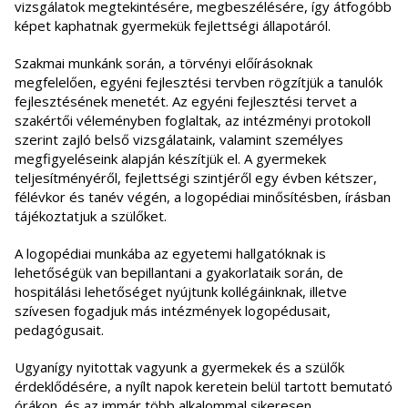
vizsgálatok megtekintésére, megbeszélésére, így átfogóbb
képet kaphatnak gyermekük fejlettségi állapotáról.
Szakmai munkánk során, a törvényi előírásoknak
megfelelően, egyéni fejlesztési tervben rögzítjük a tanulók
fejlesztésének menetét. Az egyéni fejlesztési tervet a
szakértői véleményben foglaltak, az intézményi protokoll
szerint zajló belső vizsgálataink, valamint személyes
megfigyeléseink alapján készítjük el. A gyermekek
teljesítményéről, fejlettségi szintjéről egy évben kétszer,
félévkor és tanév végén, a logopédiai minősítésben, írásban
tájékoztatjuk a szülőket.
A logopédiai munkába az egyetemi hallgatóknak is
lehetőségük van bepillantani a gyakorlataik során, de
hospitálási lehetőséget nyújtunk kollégáinknak, illetve
szívesen fogadjuk más intézmények logopédusait,
pedagógusait.
Ugyanígy nyitottak vagyunk a gyermekek és a szülők
érdeklődésére, a nyílt napok keretein belül tartott bemutató
órákon, és az immár több alkalommal sikeresen