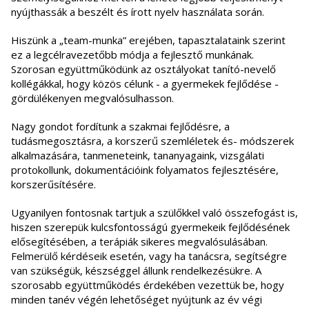
nyújthassák a beszélt és írott nyelv használata során.
Hiszünk a „team-munka” erejében, tapasztalataink szerint
ez a legcélravezetőbb módja a fejlesztő munkának.
Szorosan együttműködünk az osztályokat tanító-nevelő
kollégákkal, hogy közös célunk - a gyermekek fejlődése -
gördülékenyen megvalósulhasson.
Nagy gondot fordítunk a szakmai fejlődésre, a
tudásmegosztásra, a korszerű szemléletek és- módszerek
alkalmazására, tanmeneteink, tananyagaink, vizsgálati
protokollunk, dokumentációink folyamatos fejlesztésére,
korszerűsítésére.
Ugyanilyen fontosnak tartjuk a szülőkkel való összefogást is,
hiszen szerepük kulcsfontosságú gyermekeik fejlődésének
elősegítésében, a terápiák sikeres megvalósulásában.
Felmerülő kérdéseik esetén, vagy ha tanácsra, segítségre
van szükségük, készséggel állunk rendelkezésükre. A
szorosabb együttműködés érdekében vezettük be, hogy
minden tanév végén lehetőséget nyújtunk az év végi