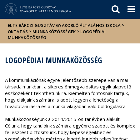
Események
ELTE a
Hírek
sajtóban
>
ELTE BÁRCZI GUSZTÁV GYAKORLÓ ÁLTALÁNOS ISKOLA
>
>
OKTATÁS
MUNKAKÖZÖSSÉGEK
LOGOPÉDIAI
MUNKAKÖZÖSSÉG
LOGOPÉDIAI MUNKAKÖZÖSSÉG
A kommunikációnak egyre jelentősebb szerepe van a mai
társadalmunkban, a sikeres önmegvalósítás egyik alapvető
eszközeként tekinthetünk rá. Kiemelten fontosnak tartjuk,
hogy diákjaink számára is adott legyen a lehetőség a
továbbtanulásra és a munka világában való boldogulásra.
Munkaközösségünk a 2014/2015-ös tanévben alakult.
Célunk, hogy tanulóink számára egyénre szabott és komplex
fejlesztést biztosítsunk, hogy képességeikhez és
személyiségükhöz mérten a lehető legjobb teljesítményt