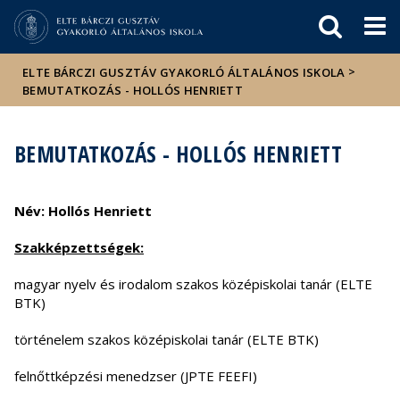
Események
ELTE a
Hírek
sajtóban
>
ELTE BÁRCZI GUSZTÁV GYAKORLÓ ÁLTALÁNOS ISKOLA
BEMUTATKOZÁS - HOLLÓS HENRIETT
BEMUTATKOZÁS - HOLLÓS HENRIETT
Név: Hollós Henriett
Szakképzettségek:
magyar nyelv és irodalom szakos középiskolai tanár (ELTE
BTK)
történelem szakos középiskolai tanár (ELTE BTK)
felnőttképzési menedzser (JPTE FEEFI)