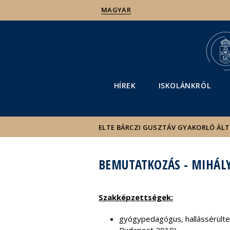
MAGYAR
HÍREK
ISKOLÁNKRÓL
ELTE BÁRCZI GUSZTÁV GYAKORLÓ ÁL
BEMUTATKOZÁS - MIHÁLY
Szakképzettségek:
gyógypedagógus, hallássérülte