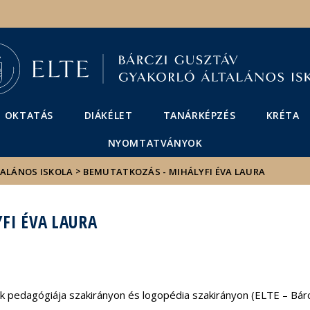
Események
ELTE a
Hírek
sajtóban
OKTATÁS
DIÁKÉLET
TANÁRKÉPZÉS
KRÉTA
NYOMTATVÁNYOK
>
TALÁNOS ISKOLA
BEMUTATKOZÁS - MIHÁLYFI ÉVA LAURA
FI ÉVA LAURA
k pedagógiája szakirányon és logopédia szakirányon (ELTE – Bár