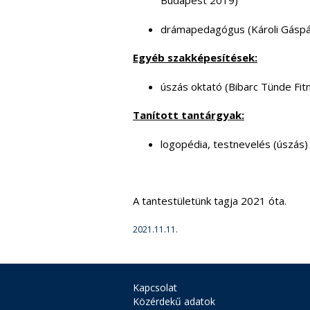
Budapest 2019)
drámapedagógus (Károli Gásp
Egyéb szakképesítések:
úszás oktató (Bibarc Tünde Fit
Tanított tantárgyak:
logopédia, testnevelés (úszás)
A tantestületünk tagja 2021 óta.
2021.11.11.
Kapcsolat
Közérdekű adatok