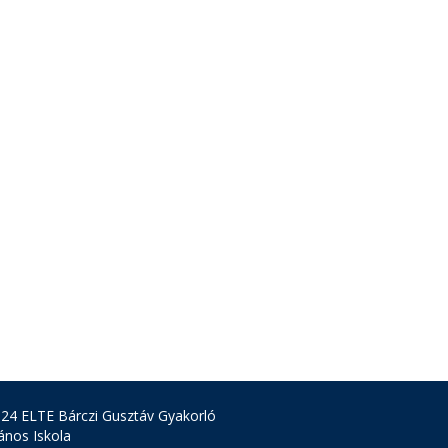
24 ELTE Bárczi Gusztáv Gyakorló
lános Iskola