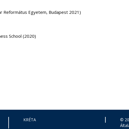
ár Református Egyetem, Budapest 2021)
ness School (2020)
KRÉTA
© 20
Álta