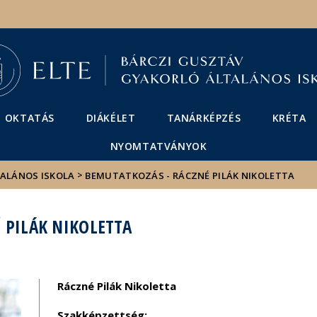
Események
ELTE a
Hírek
sajtóban
OKTATÁS
DIÁKÉLET
TANÁRKÉPZÉS
KRÉTA
NYOMTATVÁNYOK
>
TALÁNOS ISKOLA
BEMUTATKOZÁS - RÁCZNÉ PILÁK NIKOLETTA
 PILÁK NIKOLETTA
Ráczné Pilák Nikoletta
Szakképzettség: