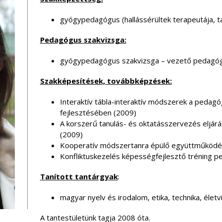
gyógypedagógus (hallássérültek terapeutája, t
Pedagógus szakvizsga:
gyógypedagógus szakvizsga – vezető pedagó
Szakképesítések, továbbképzések:
Interaktív tábla-interaktív módszerek a pedag
fejlesztésében (2009)
A korszerű tanulás- és oktatásszervezés eljá
(2009)
Kooperatív módszertanra épülő együttműködé
Konfliktuskezelés képességfejlesztő tréning 
Tanított tantárgyak
:
magyar nyelv és irodalom, etika, technika, életv
A tantestületünk tagja 2008 óta.