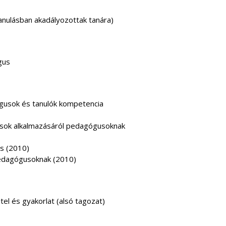
anulásban akadályozottak tanára)
gus
ógusok és tanulók kompetencia
rások alkalmazásáról pedagógusoknak
s (2010)
pedagógusoknak (2010)
itel és gyakorlat (alsó tagozat)