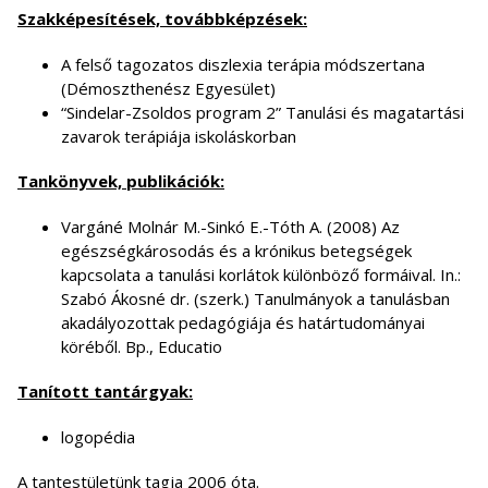
Szakképesítések, továbbképzések:
A felső tagozatos diszlexia terápia módszertana
(Démoszthenész Egyesület)
“Sindelar-Zsoldos program 2” Tanulási és magatartási
zavarok terápiája iskoláskorban
Tankönyvek, publikációk:
Vargáné Molnár M.-Sinkó E.-Tóth A. (2008) Az
egészségkárosodás és a krónikus betegségek
kapcsolata a tanulási korlátok különböző formáival. In.:
Szabó Ákosné dr. (szerk.) Tanulmányok a tanulásban
akadályozottak pedagógiája és határtudományai
köréből. Bp., Educatio
Tanított tantárgyak:
logopédia
A tantestületünk tagja 2006 óta.