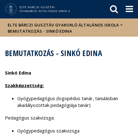
Események
ELTE a
Hírek
sajtóban
>
ELTE BÁRCZI GUSZTÁV GYAKORLÓ ÁLTALÁNOS ISKOLA
BEMUTATKOZÁS - SINKÓ EDINA
BEMUTATKOZÁS - SINKÓ EDINA
Sinkó Edina
Szakképzettség:
Gyógypedagógus (logopédus tanár, tanulásban
akadályozottak pedagógiája tanár)
Pedagógus szakvizsga:
Gyógypedagógus szakvizsga