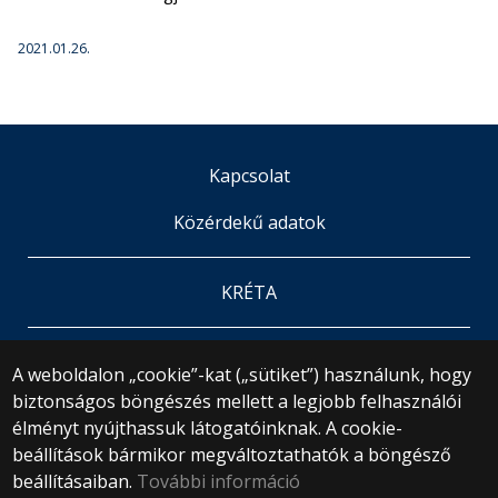
2021.01.26.
Kapcsolat
Közérdekű adatok
KRÉTA
© 2024 ELTE Bárczi Gusztáv Gyakorló Általános
A weboldalon „cookie”-kat („sütiket”) használunk, hogy
Iskola
biztonságos böngészés mellett a legjobb felhasználói
Minden jog fenntartva.
élményt nyújthassuk látogatóinknak. A cookie-
1071 Budapest, Damjanich utca 41-43.
beállítások bármikor megváltoztathatók a böngésző
+36 1 461 3726
gyakiskola@barczi.elte.hu
beállításaiban.
További információ